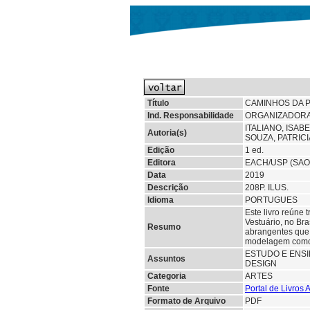
Título
CAMINHOS DA P
Ind. Responsabilidade
ORGANIZADORAS
ITALIANO, ISAB
Autoria(s)
SOUZA, PATRIC
Edição
1 ed.
Editora
EACH/USP (SAO
Data
2019
Descrição
208P. ILUS.
Idioma
PORTUGUES
Este livro reúne
Vestuário, no Br
Resumo
abrangentes que 
modelagem como i
ESTUDO E ENS
Assuntos
DESIGN
Categoria
ARTES
Fonte
Portal de Livros
Formato de Arquivo
PDF