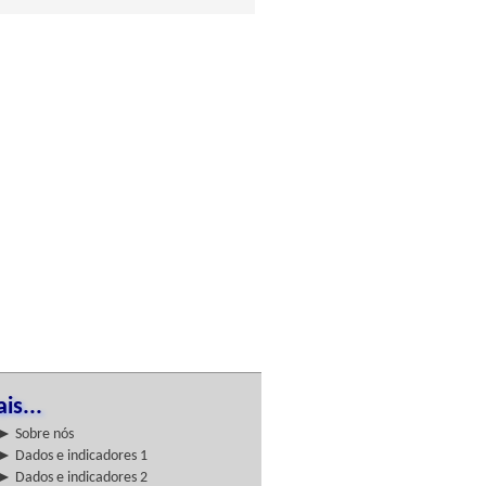
is...
► Sobre nós
► Dados e indicadores 1
► Dados e indicadores 2