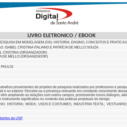
LIVRO ELETRONICO / EBOOK
ESQUISA EM MODELAGEM (OS): HISTORIA, ENSINO, CONCEITOS E PRATICAS
: ISABEL CRISTINA ITALIANO E PATRÍCIA DE MELLO SOUZA.
EL CRISTINA (ORGANIZADOR)
IA DE MELLO (ORGANIZADOR)
 PAULO)
 trabalhos provenientes de projetos de pesquisa realizados por professores e pe
asil e no exterior. Percebe-se a presença relevante em constante crescimento des
vêm ampliando as relações com outros campos, promovendo novos diálogos, além
nstrumento significativo no contexto das práticas projetuais do design.
INO;
HISTORIA;
MODA;
USOS E COSTUMES;
INDUSTRIA TEXTIL;
VESTUARIO
 Abertos da USP