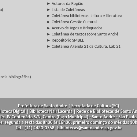
► Autores da Região
o)
► Lista de Coletâneas
► Coletânea bibliotecas, leitura e literatura
► Coletânea Gestão Cultural
► Acervo de Jogos e Brinquedos
► Coletânea de textos sobre Santo André
► Repositório SMBLL
► Coletânea Agenda 21 da Cultura, Lab 21
cia bibliográfica)
Prefeitura de Santo André | Secretaria de Cultura (SC)
lioteca Digital | Biblioteca Nair Lacerda | Rede de Bibliotecas de Santo A
Pc. IV Centenário S/N, Centro (Paço Municipal) - Santo André - São Paulo
os: segunda a sexta das 8h30 às 16h30, primeiro domingo do mês das 10h
Tel.: (11) 4433-0768 bibliotecas@santoandre.sp.gov.br