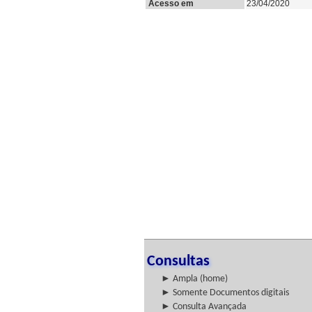
Acesso em
23/04/2020
Consultas
► Ampla (home)
► Somente Documentos digitais
► Consulta Avançada