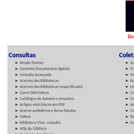
Do
Consultas
Cole
► Ampla (home)
► So
► Somente Documentos digitais
► Tr
► Consulta Avançada
► Pa
► Acervos das Bibliotecas
► Au
► Acervos das Bibliotecas (especificado)
► Lis
► Livros Eletrônicos
► Col
► Catálogos de Autores e Assuntos
► Co
► Artigos eletrônicos em PDF
► Ac
► Acervo audiolivros e livros falados
► Co
► Vídeos
► Re
► Biblioteca Viva: consulta
► Co
► HQs da Gibiteca