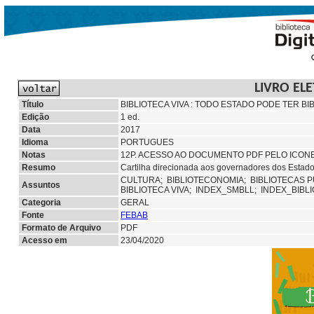
LIVRO EL
Título
BIBLIOTECA VIVA : TODO ESTADO PODE TER B
Edição
1 ed.
Data
2017
Idioma
PORTUGUES
Notas
12P. ACESSO AO DOCUMENTO PDF PELO ICON
Resumo
Cartilha direcionada aos governadores dos Estados 
CULTURA;
BIBLIOTECONOMIA;
BIBLIOTECAS 
Assuntos
BIBLIOTECA VIVA;
INDEX_SMBLL; INDEX_BIBL
Categoria
GERAL
Fonte
FEBAB
Formato de Arquivo
PDF
Acesso em
23/04/2020