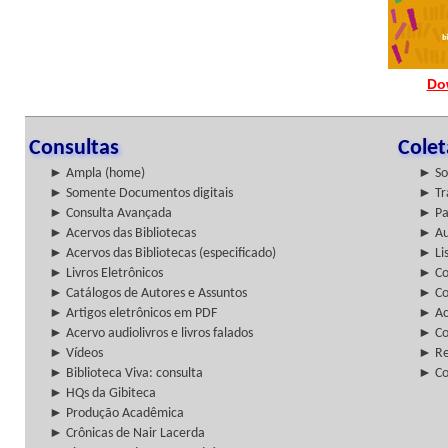
Do
Consultas
Cole
► Ampla (home)
► So
► Somente Documentos digitais
► Tr
► Consulta Avançada
► Pa
► Acervos das Bibliotecas
► Au
► Acervos das Bibliotecas (especificado)
► Lis
► Livros Eletrônicos
► Col
► Catálogos de Autores e Assuntos
► Co
► Artigos eletrônicos em PDF
► Ac
► Acervo audiolivros e livros falados
► Co
► Vídeos
► Re
► Biblioteca Viva: consulta
► Co
► HQs da Gibiteca
► Produção Acadêmica
► Crônicas de Nair Lacerda