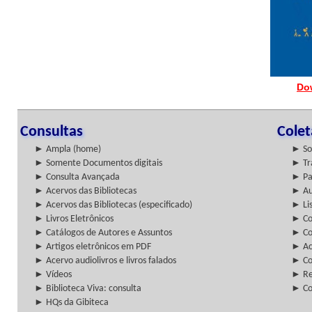
Do
Consultas
Cole
► Ampla (home)
► So
► Somente Documentos digitais
► Tr
► Consulta Avançada
► Pa
► Acervos das Bibliotecas
► Au
► Acervos das Bibliotecas (especificado)
► Lis
► Livros Eletrônicos
► Col
► Catálogos de Autores e Assuntos
► Co
► Artigos eletrônicos em PDF
► Ac
► Acervo audiolivros e livros falados
► Co
► Vídeos
► Re
► Biblioteca Viva: consulta
► Co
► HQs da Gibiteca