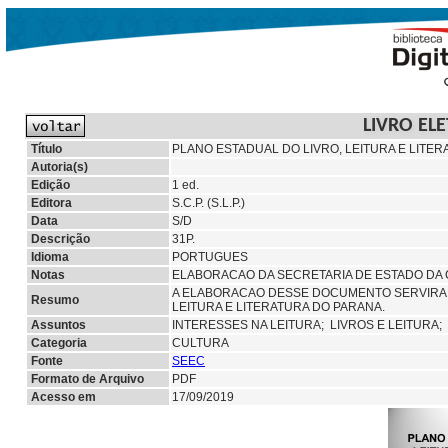
LIVRO EL
Título
PLANO ESTADUAL DO LIVRO, LEITURA E LITER
Autoria(s)
Edição
1 ed.
Editora
S.C.P. (S.L.P.)
Data
S/D
Descrição
31P.
Idioma
PORTUGUES
Notas
ELABORACAO DA SECRETARIA DE ESTADO DA
A ELABORACAO DESSE DOCUMENTO SERVIRA D
Resumo
LEITURA E LITERATURA DO PARANA.
Assuntos
INTERESSES NA LEITURA;
LIVROS E LEITURA;
Categoria
CULTURA
Fonte
SEEC
Formato de Arquivo
PDF
Acesso em
17/09/2019