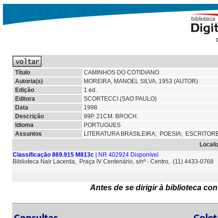
Título
CAMINHOS DO COTIDIANO
Autoria(s)
MOREIRA, MANOEL SILVA, 1953 (AUTOR)
Edição
1 ed.
Editora
SCORTECCI (SAO PAULO)
Data
1998
Descrição
99P. 21CM. BROCH.
Idioma
PORTUGUES
Assuntos
LITERATURA BRASILEIRA;
POESIA; ESCRITOR
Locali
Classificação 869.915 M813c
| NR 402924 Disponível
Biblioteca Nair Lacerda, Praça IV Centenário, s/nº - Centro, (11) 4433-0768
Antes de se dirigir à biblioteca c