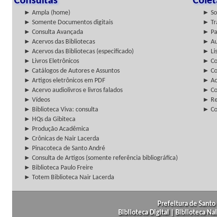
Consultas
Cole
► Ampla (home)
► So
► Somente Documentos digitais
► Tr
► Consulta Avançada
► Pa
► Acervos das Bibliotecas
► Au
► Acervos das Bibliotecas (especificado)
► Lis
► Livros Eletrônicos
► Col
► Catálogos de Autores e Assuntos
► Co
► Artigos eletrônicos em PDF
► Ac
► Acervo audiolivros e livros falados
► Co
► Vídeos
► Re
► Biblioteca Viva: consulta
► Co
► HQs da Gibiteca
► Produção Acadêmica
► Crônicas de Nair Lacerda
► Pinacoteca de Santo André
► Consulta de Artigos (somente referência bibliográfica)
► Biblioteca Paulo Freire
► Totem Biblioteca Nair Lacerda
Prefeitura de Santo 
Biblioteca Digital | Biblioteca N