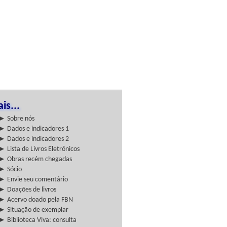
is...
► Sobre nós
► Dados e indicadores 1
► Dados e indicadores 2
► Lista de Livros Eletrônicos
► Obras recém chegadas
► Sócio
► Envie seu comentário
► Doações de livros
► Acervo doado pela FBN
► Situação de exemplar
► Biblioteca Viva: consulta