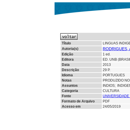
Título
LINGUAS INDIG
RODRIGUES, 
Autoria(s)
Edição
1 ed.
Editora
ED. UNB (BRASI
Data
2013
Descrição
29 P.
Idioma
PORTUGUES
Notas
PRODUZIDO NO 
Assuntos
INDIOS;
INDIG
Categoria
CULTURA
Fonte
UNIVERSIDADE 
Formato de Arquivo
PDF
Acesso em
24/05/2019