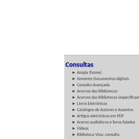
Consultas
► Ampla (home)
► Somente Documentos digitais
► Consulta Avançada
► Acervos das Bibliotecas
► Acervos das Bibliotecas (especificad
► Livros Eletrônicos
► Catálogos de Autores e Assuntos
► Artigos eletrônicos em PDF
► Acervo audiolivros e livros falados
► Vídeos
► Biblioteca Viva: consulta