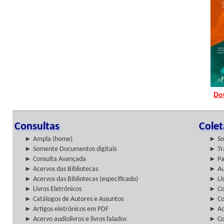
Do
Consultas
Cole
► Ampla (home)
► So
► Somente Documentos digitais
► Tr
► Consulta Avançada
► Pa
► Acervos das Bibliotecas
► Au
► Acervos das Bibliotecas (especificado)
► Lis
► Livros Eletrônicos
► Col
► Catálogos de Autores e Assuntos
► Co
► Artigos eletrônicos em PDF
► Ac
► Acervo audiolivros e livros falados
► Co