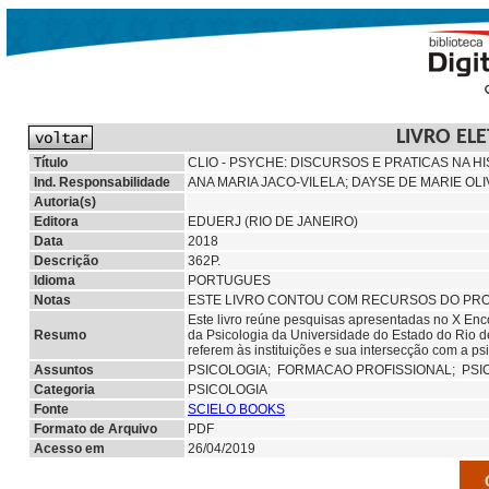
LIVRO EL
Título
CLIO - PSYCHE: DISCURSOS E PRATICAS NA H
Ind. Responsabilidade
ANA MARIA JACO-VILELA; DAYSE DE MARIE OLI
Autoria(s)
Editora
EDUERJ (RIO DE JANEIRO)
Data
2018
Descrição
362P.
Idioma
PORTUGUES
Notas
ESTE LIVRO CONTOU COM RECURSOS DO PRO
Este livro reúne pesquisas apresentadas no X Enc
Resumo
da Psicologia da Universidade do Estado do Rio de
referem às instituições e sua intersecção com a psi
Assuntos
PSICOLOGIA;
FORMACAO PROFISSIONAL;
PSI
Categoria
PSICOLOGIA
Fonte
SCIELO BOOKS
Formato de Arquivo
PDF
Acesso em
26/04/2019