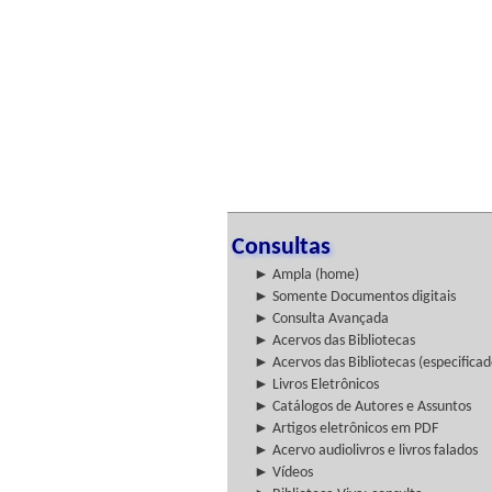
Consultas
► Ampla (home)
► Somente Documentos digitais
► Consulta Avançada
► Acervos das Bibliotecas
► Acervos das Bibliotecas (especificad
► Livros Eletrônicos
► Catálogos de Autores e Assuntos
► Artigos eletrônicos em PDF
► Acervo audiolivros e livros falados
► Vídeos