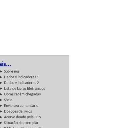
is...
► Sobre nós
► Dados e indicadores 1
► Dados e indicadores 2
► Lista de Livros Eletrônicos
► Obras recém chegadas
► Sócio
► Envie seu comentário
► Doações de livros
► Acervo doado pela FBN
► Situação de exemplar