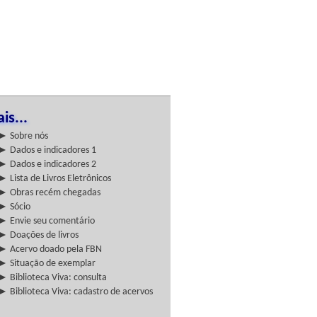
is...
► Sobre nós
► Dados e indicadores 1
► Dados e indicadores 2
► Lista de Livros Eletrônicos
► Obras recém chegadas
► Sócio
► Envie seu comentário
► Doações de livros
► Acervo doado pela FBN
► Situação de exemplar
► Biblioteca Viva: consulta
► Biblioteca Viva: cadastro de acervos