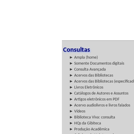
Consultas
► Ampla (home)
► Somente Documentos digitais
► Consulta Avançada
► Acervos das Bibliotecas
► Acervos das Bibliotecas (especificad
► Livros Eletrônicos
► Catálogos de Autores e Assuntos
► Artigos eletrônicos em PDF
► Acervo audiolivros e livros falados
► Vídeos
► Biblioteca Viva: consulta
► HQs da Gibiteca
► Produção Acadêmica