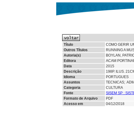
Título
COMO GERIR U
Outros Títulos
RUNNING A MUS
Autoria(s)
BOYLAN, PATRI
Editora
ACAM PORTINAR
Data
2015
Descrição
198P. ILUS. 21
Idioma
PORTUGUES
Assuntos
TECNICAS;
ADM
Categoria
CULTURA
Fonte
SISEM SP : SI
Formato de Arquivo
PDF
Acesso em
04/12/2018