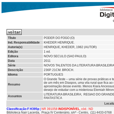
Título
PODER DO FOGO (O)
Ind. Responsabilidade
KHEDER HENRIQUE.
Autoria(s)
HENRIQUE, KHEDER, 1982 (AUTOR)
Edição
1 ed.
Editora
NOVO SECULO (SAO PAULO)
Data
2011
Série
NOVOS TALENTOS DA LITERATURA BRASILEIR
Descrição
236P. 21CM. BROCH.
Idioma
PORTUGUES
O Grande Teste – uma série de provas práticas e te
de um mês em Diaspos, uma vila rural que fica ao
Resumo
aproximação desse evento. Menos Kiara Ancessus. 
desejo de estudar com a misteriosa Elemiah Miro
LITERATURA BRASILEIRA;
REGIAO DO GRAND
Assuntos
FANTASTICA
Locali
Classificação F H395p
|
NR 391058
INDISPONÍVEL
, cód.: ND
Biblioteca Nair Lacerda, Praça IV Centenário, s/nº - Centro, (11) 4433-0768