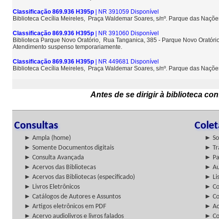
Classificação 869.936 H395p
| NR 391059 Disponível
Biblioteca Cecília Meireles, Praça Waldemar Soares, s/nº. Parque das Naçõ
Classificação 869.936 H395p
| NR 391060 Disponível
Biblioteca Parque Novo Oratório, Rua Tanganica, 385 - Parque Novo Oratóri
Atendimento suspenso temporariamente.
Classificação 869.936 H395p
| NR 449681 Disponível
Biblioteca Cecília Meireles, Praça Waldemar Soares, s/nº. Parque das Naçõ
Antes de se dirigir à biblioteca c
Consultas
Cole
► Ampla (home)
► So
► Somente Documentos digitais
► Tr
► Consulta Avançada
► Pa
► Acervos das Bibliotecas
► Au
► Acervos das Bibliotecas (especificado)
► Lis
► Livros Eletrônicos
► Col
► Catálogos de Autores e Assuntos
► Co
► Artigos eletrônicos em PDF
► Ac
► Acervo audiolivros e livros falados
► Co