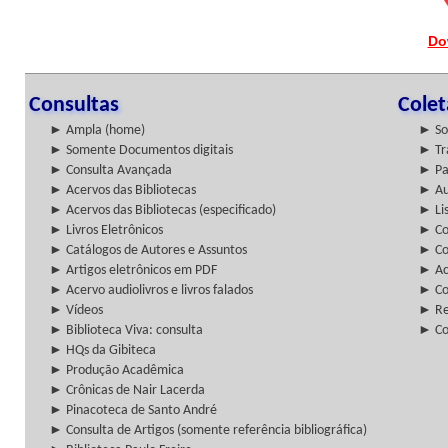
Do
Consultas
Cole
► Ampla (home)
► So
► Somente Documentos digitais
► Tr
► Consulta Avançada
► Pa
► Acervos das Bibliotecas
► Au
► Acervos das Bibliotecas (especificado)
► Lis
► Livros Eletrônicos
► Col
► Catálogos de Autores e Assuntos
► Co
► Artigos eletrônicos em PDF
► Ac
► Acervo audiolivros e livros falados
► Co
► Vídeos
► Re
► Biblioteca Viva: consulta
► Co
► HQs da Gibiteca
► Produção Acadêmica
► Crônicas de Nair Lacerda
► Pinacoteca de Santo André
► Consulta de Artigos (somente referência bibliográfica)