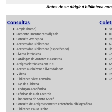
Antes de se dirigir à biblioteca c
Consultas
Cole
► Ampla (home)
► So
► Somente Documentos digitais
► Tr
► Consulta Avançada
► Pa
► Acervos das Bibliotecas
► Au
► Acervos das Bibliotecas (especificado)
► Lis
► Livros Eletrônicos
► Col
► Catálogos de Autores e Assuntos
► Co
► Artigos eletrônicos em PDF
► Ac
► Acervo audiolivros e livros falados
► Co
► Vídeos
► Re
► Biblioteca Viva: consulta
► Co
► HQs da Gibiteca
► Produção Acadêmica
► Crônicas de Nair Lacerda
► Pinacoteca de Santo André
► Consulta de Artigos (somente referência bibliográfica)
► Biblioteca Paulo Freire