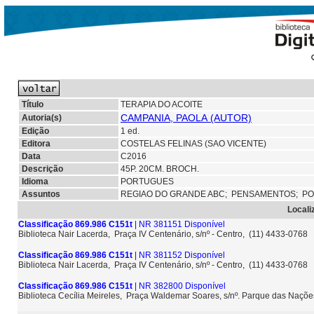
Título
TERAPIA DO ACOITE
CAMPANIA, PAOLA (AUTOR)
Autoria(s)
Edição
1 ed.
Editora
COSTELAS FELINAS (SAO VICENTE)
Data
C2016
Descrição
45P. 20CM. BROCH.
Idioma
PORTUGUES
Assuntos
REGIAO DO GRANDE ABC;
PENSAMENTOS;
PO
Locali
Classificação 869.986 C151t
| NR 381151 Disponível
Biblioteca Nair Lacerda, Praça IV Centenário, s/nº - Centro, (11) 4433-0768
Classificação 869.986 C151t
| NR 381152 Disponível
Biblioteca Nair Lacerda, Praça IV Centenário, s/nº - Centro, (11) 4433-0768
Classificação 869.986 C151t
| NR 382800 Disponível
Biblioteca Cecília Meireles, Praça Waldemar Soares, s/nº. Parque das Naçõ