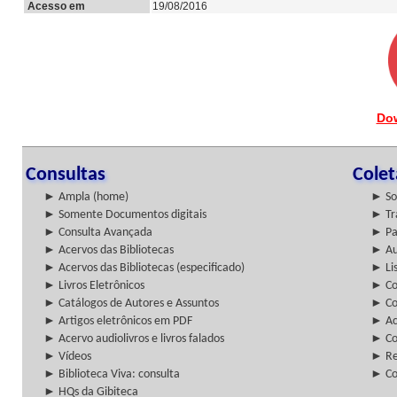
Acesso em
19/08/2016
Do
Consultas
Cole
► Ampla (home)
► So
► Somente Documentos digitais
► Tr
► Consulta Avançada
► Pa
► Acervos das Bibliotecas
► Au
► Acervos das Bibliotecas (especificado)
► Lis
► Livros Eletrônicos
► Col
► Catálogos de Autores e Assuntos
► Co
► Artigos eletrônicos em PDF
► Ac
► Acervo audiolivros e livros falados
► Co
► Vídeos
► Re
► Biblioteca Viva: consulta
► Co
► HQs da Gibiteca