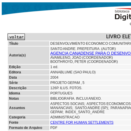
LIVRO EL
Título
DESENVOLVIMENTO ECONOMICO COMUNITARIO 
SANTO ANDRE. PREFEITURA. (AUTOR)
AGENCIA CANADENSE PARA O DESENVO
Autoria(s)
AVAMILENO, JOAO (COORDENADOR)
BOOTHROYD, PETER (COORDENADOR)
Edição
1 ed.
Editora
ANNABLUME (SAO PAULO)
Data
2004
Série
PROJETO GEPAM , 5
Descrição
126P. ILUS. FOTOS.
Idioma
PORTUGUES
Notas
BIBLIOGRAFIA. INCLUI ANEXO.
ASPECTOS SOCIAIS;
ASPECTOS ECONOMICOS
Assuntos
MANANCIAIS;
SANTO ANDRE (SP);
PARANAPIA
GEPAM; INDEX_SANTO_ANDRE
Categoria
ADMINISTRACAO
Fonte
CENTRE FOR HUMAN SETTLEMENTS
Formato de Arquivo
PDF