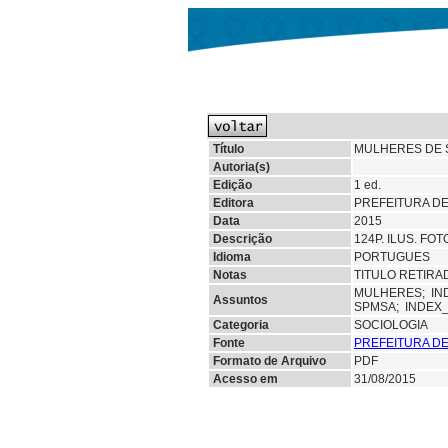
Título
MULHERES DE S
Autoria(s)
Edição
1 ed.
Editora
PREFEITURA DE
Data
2015
Descrição
124P. ILUS. FOT
Idioma
PORTUGUES
Notas
TITULO RETIRAD
MULHERES;
IN
Assuntos
SPMSA; INDEX
Categoria
SOCIOLOGIA
Fonte
PREFEITURA D
Formato de Arquivo
PDF
Acesso em
31/08/2015