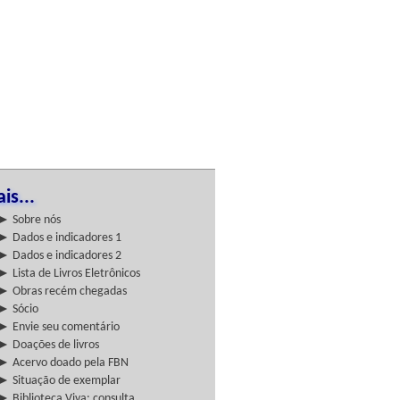
is...
► Sobre nós
► Dados e indicadores 1
► Dados e indicadores 2
► Lista de Livros Eletrônicos
► Obras recém chegadas
► Sócio
► Envie seu comentário
► Doações de livros
► Acervo doado pela FBN
► Situação de exemplar
► Biblioteca Viva: consulta