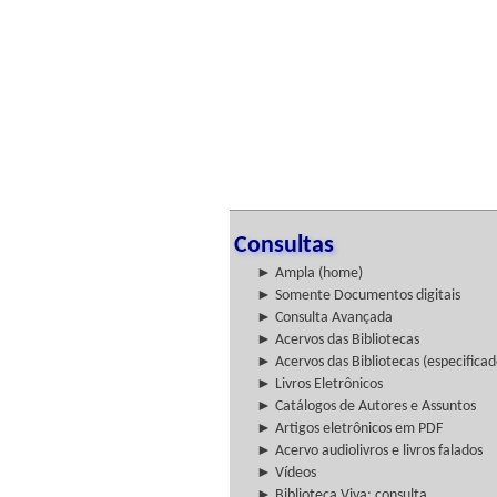
Consultas
► Ampla (home)
► Somente Documentos digitais
► Consulta Avançada
► Acervos das Bibliotecas
► Acervos das Bibliotecas (especificad
► Livros Eletrônicos
► Catálogos de Autores e Assuntos
► Artigos eletrônicos em PDF
► Acervo audiolivros e livros falados
► Vídeos
► Biblioteca Viva: consulta