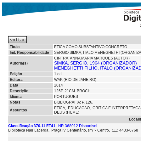
Título
ETICA COMO SUBSTANTIVO CONCRETO
Ind. Responsabilidade
SERGIO SIMKA, ITALO MENEGHETHI (ORGANIZAD
CINTRA, ANNA MARIA MARQUES (AUTOR)
SIMKA, SERGIO, 1964 (ORGANIZADOR)
Autoria(s)
MENEGHETTI FILHO, ITALO (ORGANIZA
Edição
1 ed.
Editora
WAK (RIO DE JANEIRO)
Data
2014
Descrição
126P. 21CM. BROCH.
Idioma
PORTUGUES
Notas
BIBLIOGRAFIA: P. 126.
ETICA;
EDUCACAO;
CRITICA E INTERPRETAC
Assuntos
DEUS (FILME)
Locali
Classificação 370.11 ET41
| NR 368012 Disponível
Biblioteca Nair Lacerda, Praça IV Centenário, s/nº - Centro, (11) 4433-0768