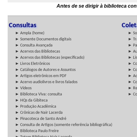
Antes de se dirigir à biblioteca c
Consultas
Cole
► Ampla (home)
► So
► Somente Documentos digitais
► Tr
► Consulta Avançada
► Pa
► Acervos das Bibliotecas
► Au
► Acervos das Bibliotecas (especificado)
► Lis
► Livros Eletrônicos
► Col
► Catálogos de Autores e Assuntos
► Co
► Artigos eletrônicos em PDF
► Ac
► Acervo audiolivros e livros falados
► Co
► Vídeos
► Re
► Biblioteca Viva: consulta
► Co
► HQs da Gibiteca
► Produção Acadêmica
► Crônicas de Nair Lacerda
► Pinacoteca de Santo André
► Consulta de Artigos (somente referência bibliográfica)
► Biblioteca Paulo Freire