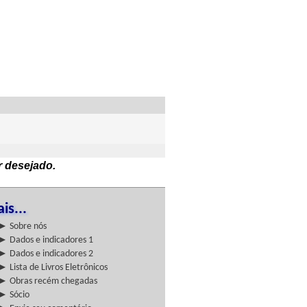
r desejado.
is...
► Sobre nós
► Dados e indicadores 1
► Dados e indicadores 2
► Lista de Livros Eletrônicos
► Obras recém chegadas
► Sócio