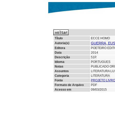
Título
ECCE HOMO
GUERRA, EUS
Autoria(s)
Editora
POETEIRO EDIT
Data
2014
Descrição
51P.
Idioma
PORTUGUES
Notas
PUBLICADO ORI
Assuntos
LITERATURA LU
Categoria
LITERATURA
Fonte
PROJETO LIVRO
Formato de Arquivo
PDF
Acesso em
09/03/2015