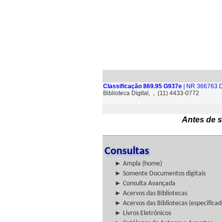
Classificação 869.95 G937e
| NR 366763 D
Biblioteca Digital, , (11) 4433-0772
Antes de s
Consultas
► Ampla (home)
► Somente Documentos digitais
► Consulta Avançada
► Acervos das Bibliotecas
► Acervos das Bibliotecas (especificad
► Livros Eletrônicos