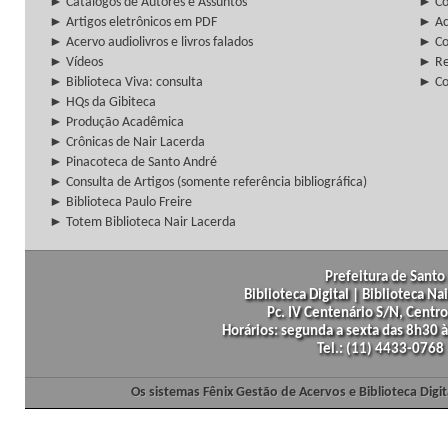
► Catálogos de Autores e Assuntos
► Co
► Artigos eletrônicos em PDF
► Ac
► Acervo audiolivros e livros falados
► Co
► Vídeos
► Re
► Biblioteca Viva: consulta
► Co
► HQs da Gibiteca
► Produção Acadêmica
► Crônicas de Nair Lacerda
► Pinacoteca de Santo André
► Consulta de Artigos (somente referência bibliográfica)
► Biblioteca Paulo Freire
► Totem Biblioteca Nair Lacerda
Prefeitura de Santo 
Biblioteca Digital | Biblioteca N
Pc. IV Centenário S/N, Centro
Horários: segunda a sexta das 8h30
Tel.: (11) 4433-0768
Os sistemas Fênix Gestão de Acervos e Biblioteca Dig