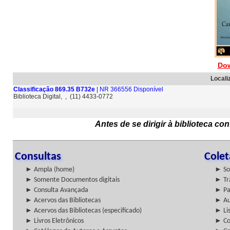
Dow
Locali
Classificação 869.35 B732e
| NR 366556 Disponível
Biblioteca Digital, , (11) 4433-0772
Antes de se dirigir à biblioteca c
Consultas
Cole
► Ampla (home)
► So
► Somente Documentos digitais
► Tr
► Consulta Avançada
► Pa
► Acervos das Bibliotecas
► Au
► Acervos das Bibliotecas (especificado)
► Lis
► Livros Eletrônicos
► Col