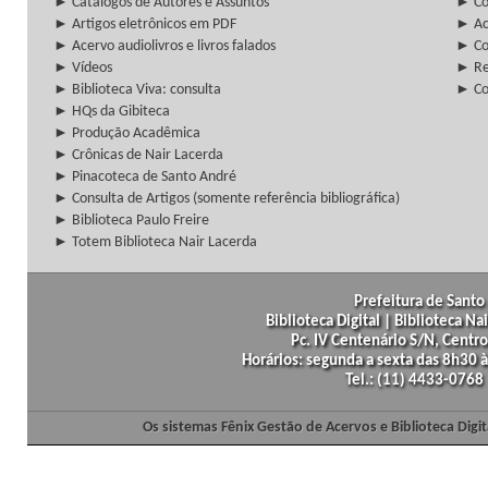
► Catálogos de Autores e Assuntos
► Co
► Artigos eletrônicos em PDF
► Ac
► Acervo audiolivros e livros falados
► Co
► Vídeos
► Re
► Biblioteca Viva: consulta
► Co
► HQs da Gibiteca
► Produção Acadêmica
► Crônicas de Nair Lacerda
► Pinacoteca de Santo André
► Consulta de Artigos (somente referência bibliográfica)
► Biblioteca Paulo Freire
► Totem Biblioteca Nair Lacerda
Prefeitura de Santo 
Biblioteca Digital | Biblioteca N
Pc. IV Centenário S/N, Centro
Horários: segunda a sexta das 8h30
Tel.: (11) 4433-0768
Os sistemas Fênix Gestão de Acervos e Biblioteca Dig