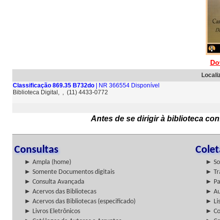
Do
Locali
Classificação 869.35 B732do
| NR 366554 Disponível
Biblioteca Digital, , (11) 4433-0772
Antes de se dirigir à biblioteca c
Consultas
Cole
► Ampla (home)
► So
► Somente Documentos digitais
► Tr
► Consulta Avançada
► Pa
► Acervos das Bibliotecas
► Au
► Acervos das Bibliotecas (especificado)
► Lis
► Livros Eletrônicos
► Col