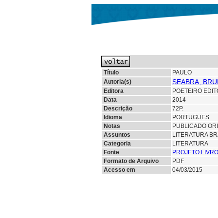
Título
PAULO
SEABRA, BRU
Autoria(s)
Editora
POETEIRO EDIT
Data
2014
Descrição
72P.
Idioma
PORTUGUES
Notas
PUBLICADO ORI
Assuntos
LITERATURA BR
Categoria
LITERATURA
Fonte
PROJETO LIVRO
Formato de Arquivo
PDF
Acesso em
04/03/2015