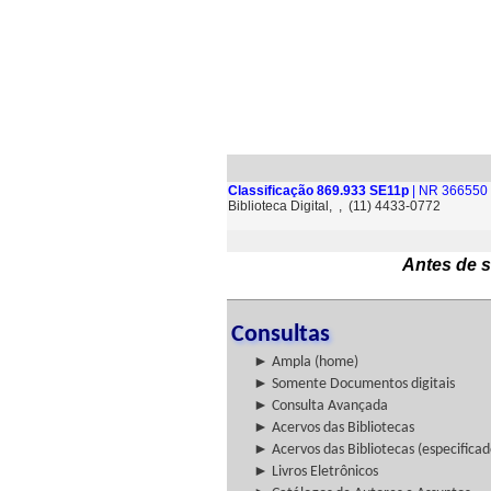
Classificação 869.933 SE11p
| NR 366550 
Biblioteca Digital, , (11) 4433-0772
Antes de s
Consultas
► Ampla (home)
► Somente Documentos digitais
► Consulta Avançada
► Acervos das Bibliotecas
► Acervos das Bibliotecas (especificad
► Livros Eletrônicos