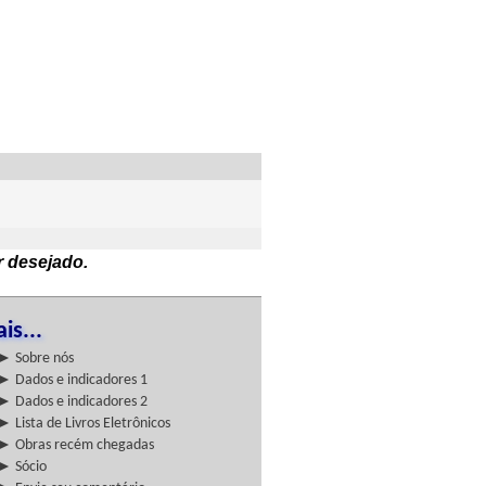
r desejado.
is...
► Sobre nós
► Dados e indicadores 1
► Dados e indicadores 2
► Lista de Livros Eletrônicos
► Obras recém chegadas
► Sócio