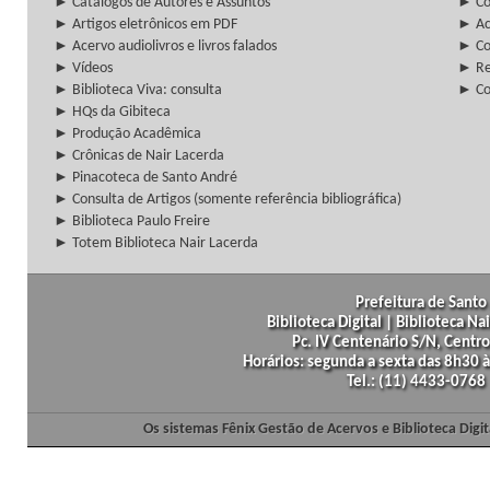
► Catálogos de Autores e Assuntos
► Co
► Artigos eletrônicos em PDF
► Ac
► Acervo audiolivros e livros falados
► Co
► Vídeos
► Re
► Biblioteca Viva: consulta
► Co
► HQs da Gibiteca
► Produção Acadêmica
► Crônicas de Nair Lacerda
► Pinacoteca de Santo André
► Consulta de Artigos (somente referência bibliográfica)
► Biblioteca Paulo Freire
► Totem Biblioteca Nair Lacerda
Prefeitura de Santo 
Biblioteca Digital | Biblioteca N
Pc. IV Centenário S/N, Centro
Horários: segunda a sexta das 8h30
Tel.: (11) 4433-0768
Os sistemas Fênix Gestão de Acervos e Biblioteca Dig