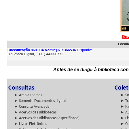
Dow
Locali
Classificação 869.934 AZ25h
| NR 366536 Disponível
Biblioteca Digital, , (11) 4433-0772
Antes de se dirigir à biblioteca c
Consultas
Cole
► Ampla (home)
► So
► Somente Documentos digitais
► Tr
► Consulta Avançada
► Pa
► Acervos das Bibliotecas
► Au
► Acervos das Bibliotecas (especificado)
► Lis
► Livros Eletrônicos
► Col