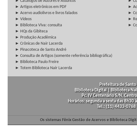
► Catálogos de Autores e Assuntos
► Co
► Artigos eletrônicos em PDF
► Ac
► Acervo audiolivros e livros falados
► Co
► Vídeos
► Re
► Biblioteca Viva: consulta
► Co
► HQs da Gibiteca
► Produção Acadêmica
► Crônicas de Nair Lacerda
► Pinacoteca de Santo André
► Consulta de Artigos (somente referência bibliográfica)
► Biblioteca Paulo Freire
► Totem Biblioteca Nair Lacerda
Prefeitura de Santo 
Biblioteca Digital | Biblioteca N
Pc. IV Centenário S/N, Centro
Horários: segunda a sexta das 8h30
Tel.: (11) 4433-0768
Os sistemas Fênix Gestão de Acervos e Biblioteca Dig