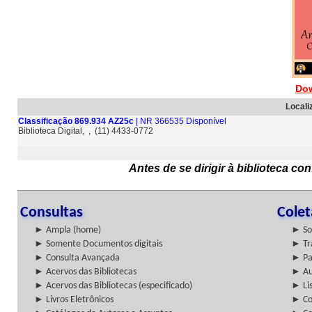
Dow
Locali
Classificação 869.934 AZ25c
| NR 366535 Disponível
Biblioteca Digital, , (11) 4433-0772
Antes de se dirigir à biblioteca c
Consultas
Cole
► Ampla (home)
► So
► Somente Documentos digitais
► Tr
► Consulta Avançada
► Pa
► Acervos das Bibliotecas
► Au
► Acervos das Bibliotecas (especificado)
► Lis
► Livros Eletrônicos
► Col