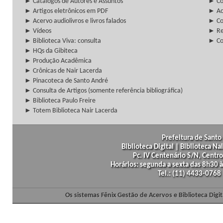
► Catálogos de Autores e Assuntos
► Co
► Artigos eletrônicos em PDF
► Ac
► Acervo audiolivros e livros falados
► Co
► Vídeos
► Re
► Biblioteca Viva: consulta
► Co
► HQs da Gibiteca
► Produção Acadêmica
► Crônicas de Nair Lacerda
► Pinacoteca de Santo André
► Consulta de Artigos (somente referência bibliográfica)
► Biblioteca Paulo Freire
► Totem Biblioteca Nair Lacerda
Prefeitura de Santo 
Biblioteca Digital | Biblioteca N
Pc. IV Centenário S/N, Centro
Horários: segunda a sexta das 8h30
Tel.: (11) 4433-0768
Os sistemas Fênix Gestão de Acervos e Biblioteca Dig