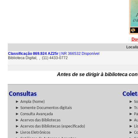
Do
Locali
Classificação 869.924 AZ25r
| NR 366532 Disponível
Biblioteca Digital, , (11) 4433-0772
Antes de se dirigir à biblioteca c
Consultas
Cole
► Ampla (home)
► So
► Somente Documentos digitais
► Tr
► Consulta Avançada
► Pa
► Acervos das Bibliotecas
► Au
► Acervos das Bibliotecas (especificado)
► Lis
► Livros Eletrônicos
► Col