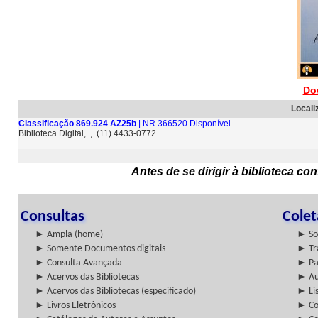
Do
Locali
Classificação 869.924 AZ25b
| NR 366520 Disponível
Biblioteca Digital, , (11) 4433-0772
Antes de se dirigir à biblioteca c
Consultas
Cole
► Ampla (home)
► So
► Somente Documentos digitais
► Tr
► Consulta Avançada
► Pa
► Acervos das Bibliotecas
► Au
► Acervos das Bibliotecas (especificado)
► Lis
► Livros Eletrônicos
► Col