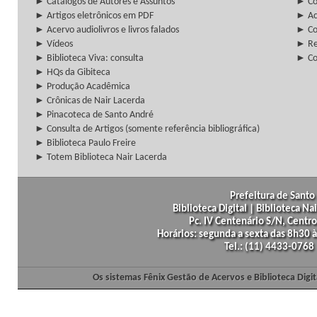
► Catálogos de Autores e Assuntos
► Co
► Artigos eletrônicos em PDF
► Ac
► Acervo audiolivros e livros falados
► Co
► Vídeos
► Re
► Biblioteca Viva: consulta
► Co
► HQs da Gibiteca
► Produção Acadêmica
► Crônicas de Nair Lacerda
► Pinacoteca de Santo André
► Consulta de Artigos (somente referência bibliográfica)
► Biblioteca Paulo Freire
► Totem Biblioteca Nair Lacerda
Prefeitura de Santo 
Biblioteca Digital | Biblioteca N
Pc. IV Centenário S/N, Centro
Horários: segunda a sexta das 8h30
Tel.: (11) 4433-0768
Os sistemas Fênix Gestão de Acervos e Biblioteca Dig