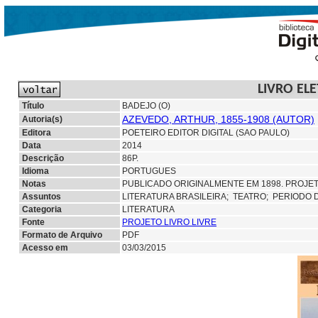
LIVRO EL
Título
BADEJO (O)
AZEVEDO, ARTHUR, 1855-1908 (AUTOR)
Autoria(s)
Editora
POETEIRO EDITOR DIGITAL (SAO PAULO)
Data
2014
Descrição
86P.
Idioma
PORTUGUES
Notas
PUBLICADO ORIGINALMENTE EM 1898. PROJETO
Assuntos
LITERATURA BRASILEIRA;
TEATRO; PERIODO 
Categoria
LITERATURA
Fonte
PROJETO LIVRO LIVRE
Formato de Arquivo
PDF
Acesso em
03/03/2015