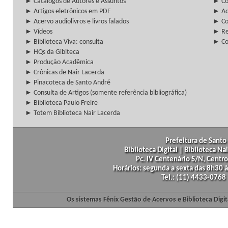
► Catálogos de Autores e Assuntos
► Co
► Artigos eletrônicos em PDF
► Ac
► Acervo audiolivros e livros falados
► Co
► Vídeos
► Re
► Biblioteca Viva: consulta
► Co
► HQs da Gibiteca
► Produção Acadêmica
► Crônicas de Nair Lacerda
► Pinacoteca de Santo André
► Consulta de Artigos (somente referência bibliográfica)
► Biblioteca Paulo Freire
► Totem Biblioteca Nair Lacerda
Prefeitura de Santo 
Biblioteca Digital | Biblioteca N
Pc. IV Centenário S/N, Centro
Horários: segunda a sexta das 8h30
Tel.: (11) 4433-0768
Os sistemas Fênix Gestão de Acervos e Biblioteca Dig