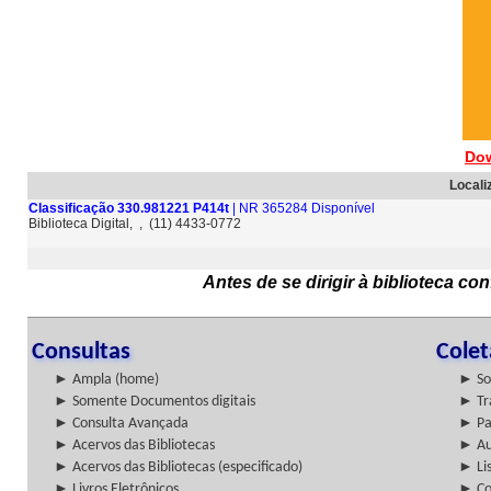
Dow
Locali
Classificação 330.981221 P414t
| NR 365284 Disponível
Biblioteca Digital, , (11) 4433-0772
Antes de se dirigir à biblioteca c
Consultas
Cole
► Ampla (home)
► So
► Somente Documentos digitais
► Tr
► Consulta Avançada
► Pa
► Acervos das Bibliotecas
► Au
► Acervos das Bibliotecas (especificado)
► Lis
► Livros Eletrônicos
► Col