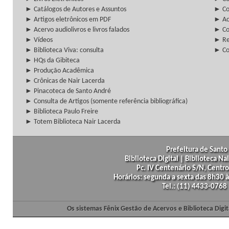
► Catálogos de Autores e Assuntos
► Co
► Artigos eletrônicos em PDF
► Ac
► Acervo audiolivros e livros falados
► Co
► Vídeos
► Re
► Biblioteca Viva: consulta
► Co
► HQs da Gibiteca
► Produção Acadêmica
► Crônicas de Nair Lacerda
► Pinacoteca de Santo André
► Consulta de Artigos (somente referência bibliográfica)
► Biblioteca Paulo Freire
► Totem Biblioteca Nair Lacerda
Prefeitura de Santo 
Biblioteca Digital | Biblioteca N
Pc. IV Centenário S/N, Centro
Horários: segunda a sexta das 8h30
Tel.: (11) 4433-0768
Os sistemas Fênix Gestão de Acervos e Biblioteca Dig