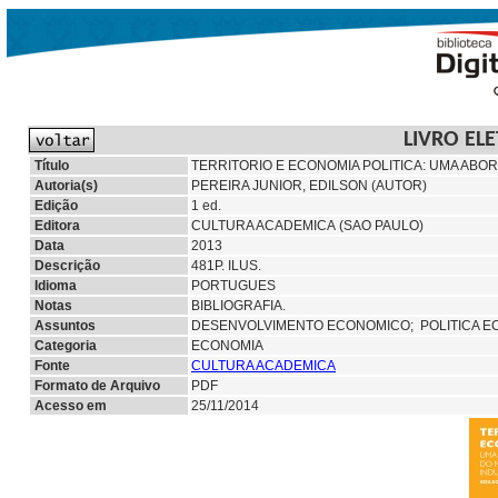
LIVRO EL
Título
TERRITORIO E ECONOMIA POLITICA: UMA AB
Autoria(s)
PEREIRA JUNIOR, EDILSON (AUTOR)
Edição
1 ed.
Editora
CULTURA ACADEMICA (SAO PAULO)
Data
2013
Descrição
481P. ILUS.
Idioma
PORTUGUES
Notas
BIBLIOGRAFIA.
Assuntos
DESENVOLVIMENTO ECONOMICO;
POLITICA 
Categoria
ECONOMIA
Fonte
CULTURA ACADEMICA
Formato de Arquivo
PDF
Acesso em
25/11/2014