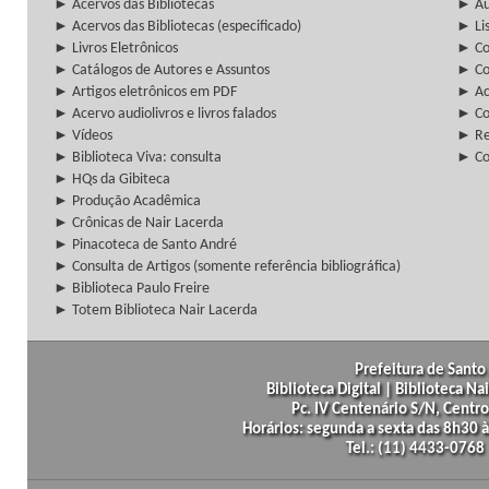
► Acervos das Bibliotecas
► Au
► Acervos das Bibliotecas (especificado)
► Lis
► Livros Eletrônicos
► Col
► Catálogos de Autores e Assuntos
► Co
► Artigos eletrônicos em PDF
► Ac
► Acervo audiolivros e livros falados
► Co
► Vídeos
► Re
► Biblioteca Viva: consulta
► Co
► HQs da Gibiteca
► Produção Acadêmica
► Crônicas de Nair Lacerda
► Pinacoteca de Santo André
► Consulta de Artigos (somente referência bibliográfica)
► Biblioteca Paulo Freire
► Totem Biblioteca Nair Lacerda
Prefeitura de Santo 
Biblioteca Digital | Biblioteca N
Pc. IV Centenário S/N, Centro
Horários: segunda a sexta das 8h30
Tel.: (11) 4433-0768