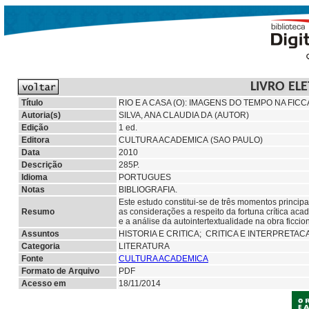
LIVRO EL
Título
RIO E A CASA (O): IMAGENS DO TEMPO NA FIC
Autoria(s)
SILVA, ANA CLAUDIA DA (AUTOR)
Edição
1 ed.
Editora
CULTURA ACADEMICA (SAO PAULO)
Data
2010
Descrição
285P.
Idioma
PORTUGUES
Notas
BIBLIOGRAFIA.
Este estudo constitui-se de três momentos principa
Resumo
as considerações a respeito da fortuna crítica a
e a análise da autointertextualidade na obra ficcio
Assuntos
HISTORIA E CRITICA;
CRITICA E INTERPRETAC
Categoria
LITERATURA
Fonte
CULTURA ACADEMICA
Formato de Arquivo
PDF
Acesso em
18/11/2014