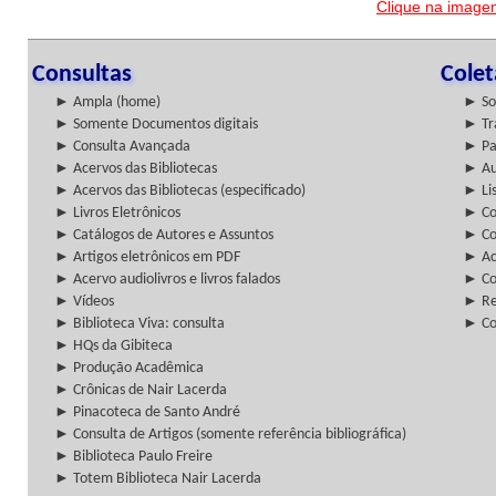
Clique na imagem
Consultas
Cole
► Ampla (home)
► So
► Somente Documentos digitais
► Tr
► Consulta Avançada
► Pa
► Acervos das Bibliotecas
► Au
► Acervos das Bibliotecas (especificado)
► Lis
► Livros Eletrônicos
► Col
► Catálogos de Autores e Assuntos
► Co
► Artigos eletrônicos em PDF
► Ac
► Acervo audiolivros e livros falados
► Co
► Vídeos
► Re
► Biblioteca Viva: consulta
► Co
► HQs da Gibiteca
► Produção Acadêmica
► Crônicas de Nair Lacerda
► Pinacoteca de Santo André
► Consulta de Artigos (somente referência bibliográfica)
► Biblioteca Paulo Freire
► Totem Biblioteca Nair Lacerda