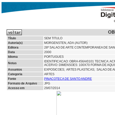
OB
Título
SEM TITULO
Autoria(s)
MORGENSTEN, ADA (AUTOR)
Editora
28º SALAO DE ARTE CONTEMPORANEA DE SAN
Data
2000
Idioma
PORTUGUES
IDENTIFICACAO: OBRA 456A/0101 TECNICA: AC
Notas
ACERVO: DIMENSOES: 100X70 FORMA DE AQU
Assuntos
EXPOSICOES;
ARTES PLASTICAS;
SALAO DE 
Categoria
ARTES
Fonte
PINACOTECA DE SANTO ANDRE
Formato de Arquivo
JPG
Acesso em
29/07/2014