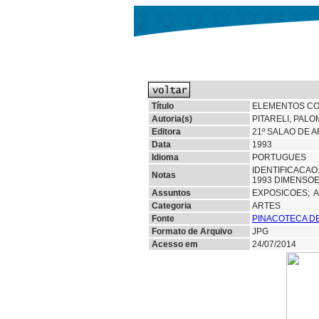
Título
ELEMENTOS CO
Autoria(s)
PITARELI, PALO
Editora
21º SALAO DE
Data
1993
Idioma
PORTUGUES
IDENTIFICACAO
Notas
1993 DIMENSOE
Assuntos
EXPOSICOES;
A
Categoria
ARTES
Fonte
PINACOTECA D
Formato de Arquivo
JPG
Acesso em
24/07/2014