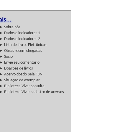
is...
► Sobre nós
► Dados e indicadores 1
► Dados e indicadores 2
► Lista de Livros Eletrônicos
► Obras recém chegadas
► Sócio
► Envie seu comentário
► Doações de livros
► Acervo doado pela FBN
► Situação de exemplar
► Biblioteca Viva: consulta
► Biblioteca Viva: cadastro de acervos