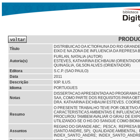
PRODU
DISTRIBUICAO DA ICTIOFAUNA DO RIO GRANDE 
Título
EIXO E NA ZONA DE INFLUENCIA DA REPRESA B
FURLAN, NATALIA (AUTOR)
Autoria(s)
ESTEVES, KATHARINA EICHBAUM (ORIENTADO
QUINAGLIA, GILSON ALVES (ORIENTADOR)
Editora
S.C.P. (SAO PAULO)
Data
2011
Descrição
93P. ILUS.
Idioma
PORTUGUES
DISSERTACAO APRESENTADA AO PROGRAMA DE
Notas
SAA, COMO PARTE DOS REQUISITOS PARA OBT
DRA. KATHARINA EICHBAUM ESTEVES. COORIE
O PRESENTE TRABALHO TEVE POR OBJETIVO A
CARACTERISTICAS AMBIENTAIS E INFLUENCIA
Resumo
PROCUROU TAMBEM AVALIAR O GRAU DE EXPOS
UTILIZANDO-SE O HG DO SANGUE COMO BIO
REGIAO DO GRANDE ABC;
PESCA;
REPRESA B
Assuntos
(SANTO ANDRE, SP);
QUALIDADE AMBIENTAL;
INDEX_SANTO_ANDRE; INDEX_SANTO_ANDR