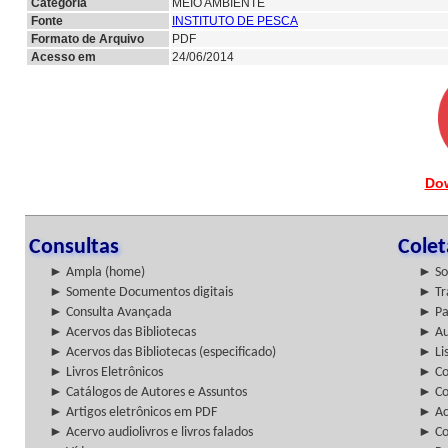
Categoria
MEIO AMBIENTE
Fonte
INSTITUTO DE PESCA
Formato de Arquivo
PDF
Acesso em
24/06/2014
Do
Consultas
Cole
► Ampla (home)
► So
► Somente Documentos digitais
► Tr
► Consulta Avançada
► Pa
► Acervos das Bibliotecas
► Au
► Acervos das Bibliotecas (especificado)
► Lis
► Livros Eletrônicos
► Col
► Catálogos de Autores e Assuntos
► Co
► Artigos eletrônicos em PDF
► Ac
► Acervo audiolivros e livros falados
► Co