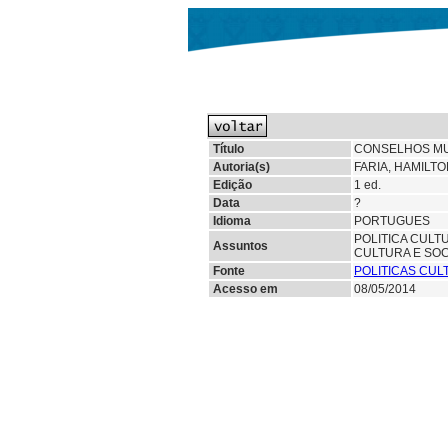
Título
CONSELHOS MUN
Autoria(s)
FARIA, HAMILTO
Edição
1 ed.
Data
?
Idioma
PORTUGUES
POLITICA CULT
Assuntos
CULTURA E SO
Fonte
POLITICAS CU
Acesso em
08/05/2014