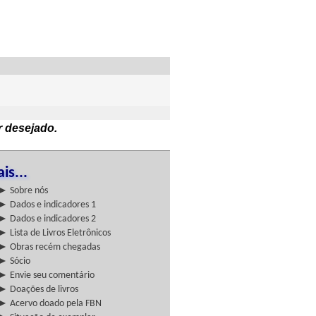
r desejado.
is...
► Sobre nós
► Dados e indicadores 1
► Dados e indicadores 2
► Lista de Livros Eletrônicos
► Obras recém chegadas
► Sócio
► Envie seu comentário
► Doações de livros
► Acervo doado pela FBN