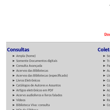
Do
Consultas
Cole
► Ampla (home)
► So
► Somente Documentos digitais
► Tr
► Consulta Avançada
► Pa
► Acervos das Bibliotecas
► Au
► Acervos das Bibliotecas (especificado)
► Lis
► Livros Eletrônicos
► Col
► Catálogos de Autores e Assuntos
► Co
► Artigos eletrônicos em PDF
► Ac
► Acervo audiolivros e livros falados
► Co
► Vídeos
► Re
► Biblioteca Viva: consulta
► Co