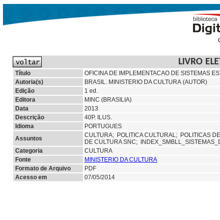
LIVRO EL
Título
OFICINA DE IMPLEMENTACAO DE SISTEMAS ES
Autoria(s)
BRASIL. MINISTERIO DA CULTURA (AUTOR)
Edição
1 ed.
Editora
MINC (BRASILIA)
Data
2013
Descrição
40P. ILUS.
Idioma
PORTUGUES
CULTURA;
POLITICA CULTURAL;
POLITICAS D
Assuntos
DE CULTURA SNC; INDEX_SMBLL_SISTEMAS
Categoria
CULTURA
Fonte
MINISTERIO DA CULTURA
Formato de Arquivo
PDF
Acesso em
07/05/2014