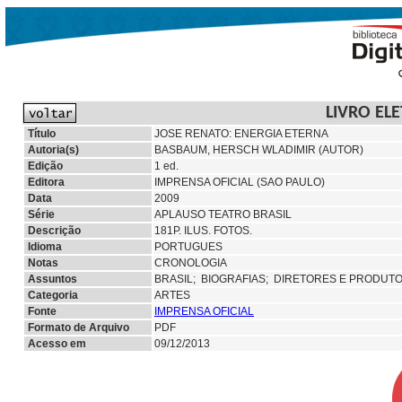
LIVRO EL
Título
JOSE RENATO: ENERGIA ETERNA
Autoria(s)
BASBAUM, HERSCH WLADIMIR (AUTOR)
Edição
1 ed.
Editora
IMPRENSA OFICIAL (SAO PAULO)
Data
2009
Série
APLAUSO TEATRO BRASIL
Descrição
181P. ILUS. FOTOS.
Idioma
PORTUGUES
Notas
CRONOLOGIA
Assuntos
BRASIL;
BIOGRAFIAS; DIRETORES E PRODUT
Categoria
ARTES
Fonte
IMPRENSA OFICIAL
Formato de Arquivo
PDF
Acesso em
09/12/2013