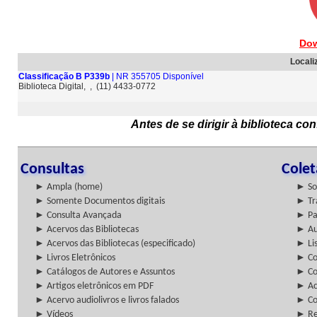
Dow
Locali
Classificação B P339b
| NR 355705 Disponível
Biblioteca Digital, , (11) 4433-0772
Antes de se dirigir à biblioteca c
Consultas
Cole
► Ampla (home)
► So
► Somente Documentos digitais
► Tr
► Consulta Avançada
► Pa
► Acervos das Bibliotecas
► Au
► Acervos das Bibliotecas (especificado)
► Lis
► Livros Eletrônicos
► Col
► Catálogos de Autores e Assuntos
► Co
► Artigos eletrônicos em PDF
► Ac
► Acervo audiolivros e livros falados
► Co
► Vídeos
► Re