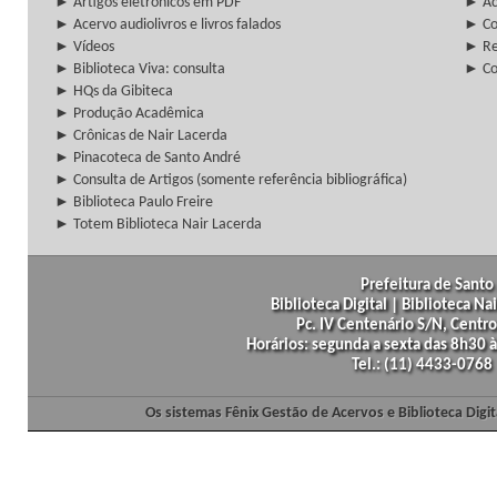
► Artigos eletrônicos em PDF
► Ac
► Acervo audiolivros e livros falados
► Co
► Vídeos
► Re
► Biblioteca Viva: consulta
► Co
► HQs da Gibiteca
► Produção Acadêmica
► Crônicas de Nair Lacerda
► Pinacoteca de Santo André
► Consulta de Artigos (somente referência bibliográfica)
► Biblioteca Paulo Freire
► Totem Biblioteca Nair Lacerda
Prefeitura de Santo 
Biblioteca Digital | Biblioteca N
Pc. IV Centenário S/N, Centro
Horários: segunda a sexta das 8h30
Tel.: (11) 4433-0768
Os sistemas Fênix Gestão de Acervos e Biblioteca Dig