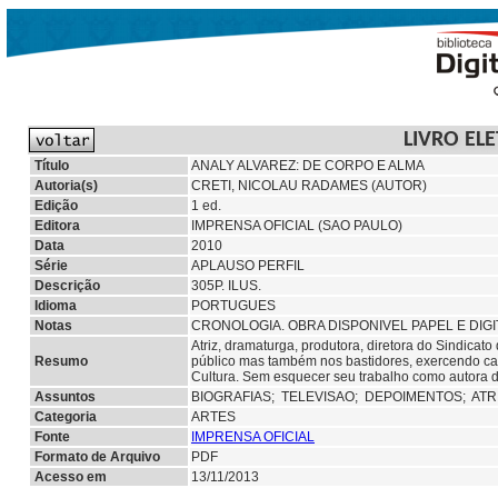
LIVRO EL
Título
ANALY ALVAREZ: DE CORPO E ALMA
Autoria(s)
CRETI, NICOLAU RADAMES (AUTOR)
Edição
1 ed.
Editora
IMPRENSA OFICIAL (SAO PAULO)
Data
2010
Série
APLAUSO PERFIL
Descrição
305P. ILUS.
Idioma
PORTUGUES
Notas
CRONOLOGIA. OBRA DISPONIVEL PAPEL E DIGI
Atriz, dramaturga, produtora, diretora do Sindicato
Resumo
público mas também nos bastidores, exercendo car
Cultura. Sem esquecer seu trabalho como autora d
Assuntos
BIOGRAFIAS;
TELEVISAO;
DEPOIMENTOS;
ATR
Categoria
ARTES
Fonte
IMPRENSA OFICIAL
Formato de Arquivo
PDF
Acesso em
13/11/2013