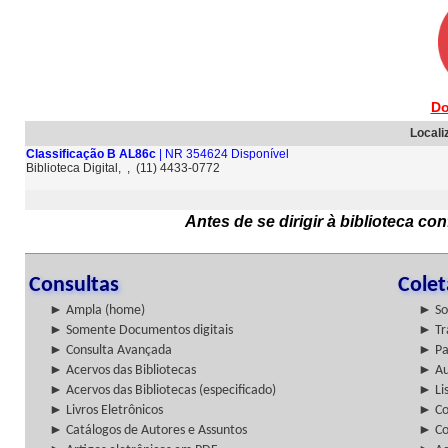
Do
Locali
Classificação B AL86c
| NR 354624 Disponível
Biblioteca Digital, , (11) 4433-0772
Antes de se dirigir à biblioteca c
Consultas
Cole
► Ampla (home)
► So
► Somente Documentos digitais
► Tr
► Consulta Avançada
► Pa
► Acervos das Bibliotecas
► Au
► Acervos das Bibliotecas (especificado)
► Lis
► Livros Eletrônicos
► Col
► Catálogos de Autores e Assuntos
► Co