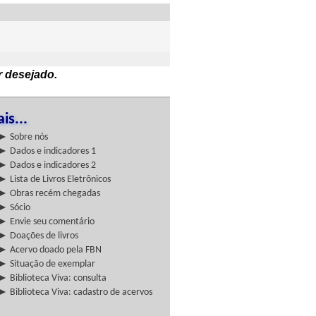
r desejado.
is...
► Sobre nós
► Dados e indicadores 1
► Dados e indicadores 2
► Lista de Livros Eletrônicos
► Obras recém chegadas
► Sócio
► Envie seu comentário
► Doações de livros
► Acervo doado pela FBN
► Situação de exemplar
► Biblioteca Viva: consulta
► Biblioteca Viva: cadastro de acervos