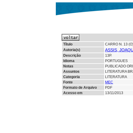
Título
CARRO N. 13 (O
ASSIS, JOAQ
Autoria(s)
Descrição
13P.
Idioma
PORTUGUES
Notas
PUBLICADO ORI
Assuntos
LITERATURA BR
Categoria
LITERATURA
Fonte
MEC
Formato de Arquivo
PDF
Acesso em
13/11/2013