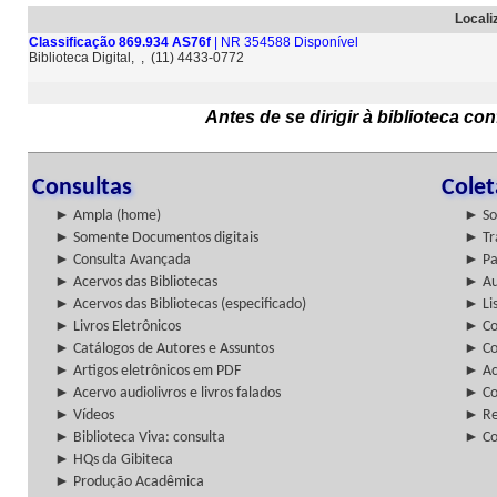
Locali
Classificação 869.934 AS76f
| NR 354588 Disponível
Biblioteca Digital, , (11) 4433-0772
Antes de se dirigir à biblioteca c
Consultas
Cole
► Ampla (home)
► So
► Somente Documentos digitais
► Tr
► Consulta Avançada
► Pa
► Acervos das Bibliotecas
► Au
► Acervos das Bibliotecas (especificado)
► Lis
► Livros Eletrônicos
► Col
► Catálogos de Autores e Assuntos
► Co
► Artigos eletrônicos em PDF
► Ac
► Acervo audiolivros e livros falados
► Co
► Vídeos
► Re
► Biblioteca Viva: consulta
► Co
► HQs da Gibiteca
► Produção Acadêmica