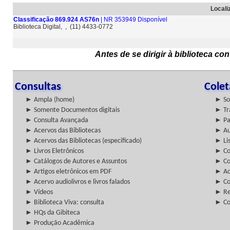
Locali
Classificação 869.924 AS76n
| NR 353949 Disponível
Biblioteca Digital, , (11) 4433-0772
Antes de se dirigir à biblioteca c
Consultas
Cole
► Ampla (home)
► So
► Somente Documentos digitais
► Tr
► Consulta Avançada
► Pa
► Acervos das Bibliotecas
► Au
► Acervos das Bibliotecas (especificado)
► Lis
► Livros Eletrônicos
► Col
► Catálogos de Autores e Assuntos
► Co
► Artigos eletrônicos em PDF
► Ac
► Acervo audiolivros e livros falados
► Co
► Vídeos
► Re
► Biblioteca Viva: consulta
► Co
► HQs da Gibiteca
► Produção Acadêmica