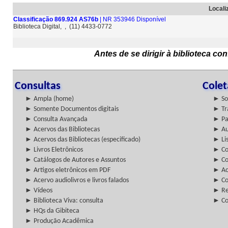
Locali
Classificação 869.924 AS76b
| NR 353946 Disponível
Biblioteca Digital, , (11) 4433-0772
Antes de se dirigir à biblioteca c
Consultas
Cole
► Ampla (home)
► So
► Somente Documentos digitais
► Tr
► Consulta Avançada
► Pa
► Acervos das Bibliotecas
► Au
► Acervos das Bibliotecas (especificado)
► Lis
► Livros Eletrônicos
► Col
► Catálogos de Autores e Assuntos
► Co
► Artigos eletrônicos em PDF
► Ac
► Acervo audiolivros e livros falados
► Co
► Vídeos
► Re
► Biblioteca Viva: consulta
► Co
► HQs da Gibiteca
► Produção Acadêmica