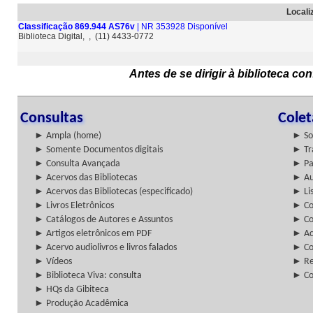
Locali
Classificação 869.944 AS76v
| NR 353928 Disponível
Biblioteca Digital, , (11) 4433-0772
Antes de se dirigir à biblioteca c
Consultas
Cole
► Ampla (home)
► So
► Somente Documentos digitais
► Tr
► Consulta Avançada
► Pa
► Acervos das Bibliotecas
► Au
► Acervos das Bibliotecas (especificado)
► Lis
► Livros Eletrônicos
► Col
► Catálogos de Autores e Assuntos
► Co
► Artigos eletrônicos em PDF
► Ac
► Acervo audiolivros e livros falados
► Co
► Vídeos
► Re
► Biblioteca Viva: consulta
► Co
► HQs da Gibiteca
► Produção Acadêmica