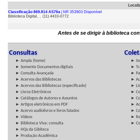
Locali
Classificação 869.914 AS76a
| NR 353903 Disponível
Biblioteca Digital, , (11) 4433-0772
Antes de se dirigir à biblioteca c
Consultas
Cole
► Ampla (home)
► So
► Somente Documentos digitais
► Tr
► Consulta Avançada
► Pa
► Acervos das Bibliotecas
► Au
► Acervos das Bibliotecas (especificado)
► Lis
► Livros Eletrônicos
► Col
► Catálogos de Autores e Assuntos
► Co
► Artigos eletrônicos em PDF
► Ac
► Acervo audiolivros e livros falados
► Co
► Vídeos
► Re
► Biblioteca Viva: consulta
► Co
► HQs da Gibiteca
► Produção Acadêmica