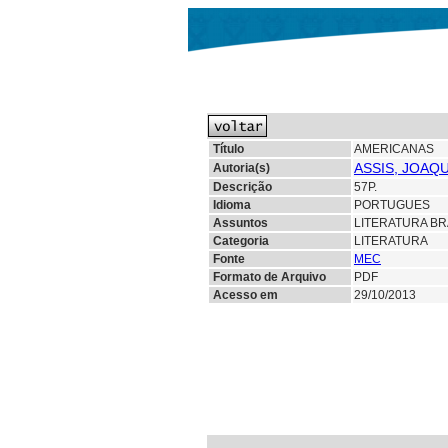
Título
AMERICANAS
ASSIS, JOAQ
Autoria(s)
Descrição
57P.
Idioma
PORTUGUES
Assuntos
LITERATURA BR
Categoria
LITERATURA
Fonte
MEC
Formato de Arquivo
PDF
Acesso em
29/10/2013