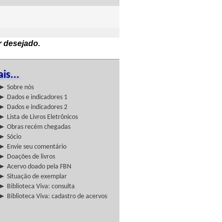
r desejado.
is...
► Sobre nós
► Dados e indicadores 1
► Dados e indicadores 2
► Lista de Livros Eletrônicos
► Obras recém chegadas
► Sócio
► Envie seu comentário
► Doações de livros
► Acervo doado pela FBN
► Situação de exemplar
► Biblioteca Viva: consulta
► Biblioteca Viva: cadastro de acervos