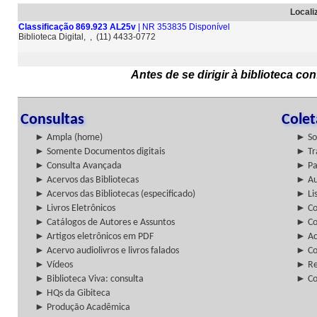
Locali
Classificação 869.923 AL25v
| NR 353835 Disponível
Biblioteca Digital, , (11) 4433-0772
Antes de se dirigir à biblioteca c
Consultas
Cole
► Ampla (home)
► So
► Somente Documentos digitais
► Tr
► Consulta Avançada
► Pa
► Acervos das Bibliotecas
► Au
► Acervos das Bibliotecas (especificado)
► Lis
► Livros Eletrônicos
► Col
► Catálogos de Autores e Assuntos
► Co
► Artigos eletrônicos em PDF
► Ac
► Acervo audiolivros e livros falados
► Co
► Vídeos
► Re
► Biblioteca Viva: consulta
► Co
► HQs da Gibiteca
► Produção Acadêmica