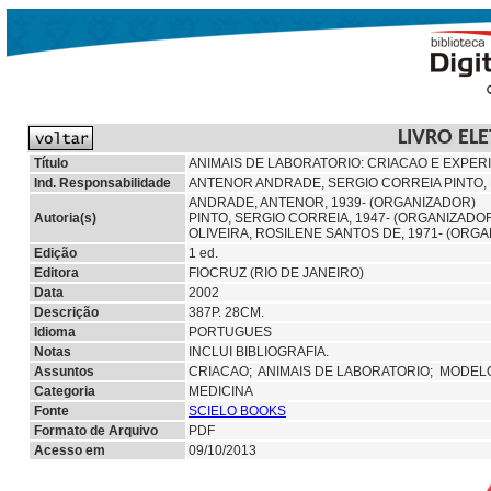
LIVRO EL
Título
ANIMAIS DE LABORATORIO: CRIACAO E EXPE
Ind. Responsabilidade
ANTENOR ANDRADE, SERGIO CORREIA PINTO, 
ANDRADE, ANTENOR, 1939- (ORGANIZADOR)
Autoria(s)
PINTO, SERGIO CORREIA, 1947- (ORGANIZADO
OLIVEIRA, ROSILENE SANTOS DE, 1971- (ORG
Edição
1 ed.
Editora
FIOCRUZ (RIO DE JANEIRO)
Data
2002
Descrição
387P. 28CM.
Idioma
PORTUGUES
Notas
INCLUI BIBLIOGRAFIA.
Assuntos
CRIACAO;
ANIMAIS DE LABORATORIO; MODELO
Categoria
MEDICINA
Fonte
SCIELO BOOKS
Formato de Arquivo
PDF
Acesso em
09/10/2013