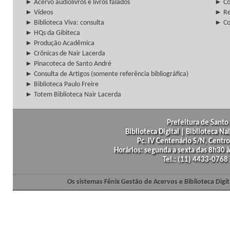
► Acervo audiolivros e livros falados
► Co
► Vídeos
► Re
► Biblioteca Viva: consulta
► Co
► HQs da Gibiteca
► Produção Acadêmica
► Crônicas de Nair Lacerda
► Pinacoteca de Santo André
► Consulta de Artigos (somente referência bibliográfica)
► Biblioteca Paulo Freire
► Totem Biblioteca Nair Lacerda
Prefeitura de Santo 
Biblioteca Digital | Biblioteca N
Pc. IV Centenário S/N, Centro
Horários: segunda a sexta das 8h30
Tel.: (11) 4433-0768
Os sistemas Fênix Gestão de Acervos e Biblioteca Dig