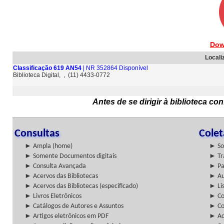
Dow
Locali
Classificação 619 AN54
| NR 352864 Disponível
Biblioteca Digital, , (11) 4433-0772
Antes de se dirigir à biblioteca c
Consultas
Cole
► Ampla (home)
► So
► Somente Documentos digitais
► Tr
► Consulta Avançada
► Pa
► Acervos das Bibliotecas
► Au
► Acervos das Bibliotecas (especificado)
► Lis
► Livros Eletrônicos
► Col
► Catálogos de Autores e Assuntos
► Co
► Artigos eletrônicos em PDF
► Ac