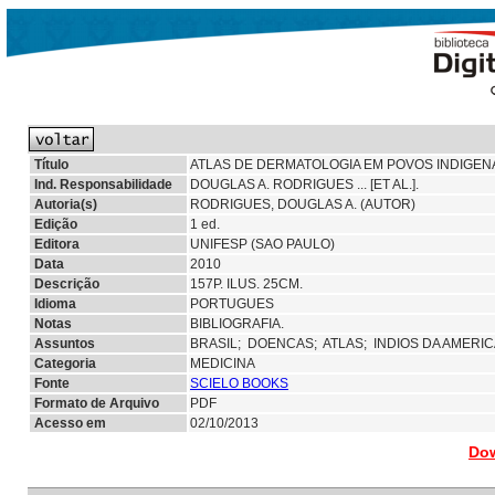
Título
ATLAS DE DERMATOLOGIA EM POVOS INDIGEN
Ind. Responsabilidade
DOUGLAS A. RODRIGUES ... [ET AL.].
Autoria(s)
RODRIGUES, DOUGLAS A. (AUTOR)
Edição
1 ed.
Editora
UNIFESP (SAO PAULO)
Data
2010
Descrição
157P. ILUS. 25CM.
Idioma
PORTUGUES
Notas
BIBLIOGRAFIA.
Assuntos
BRASIL;
DOENCAS;
ATLAS;
INDIOS DA AMERI
Categoria
MEDICINA
Fonte
SCIELO BOOKS
Formato de Arquivo
PDF
Acesso em
02/10/2013
Dow