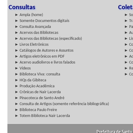
Consultas
Cole
► Ampla (home)
► So
► Somente Documentos digitais
► Tr
► Consulta Avançada
► Pa
► Acervos das Bibliotecas
► Au
► Acervos das Bibliotecas (especificado)
► Lis
► Livros Eletrônicos
► Col
► Catálogos de Autores e Assuntos
► Co
► Artigos eletrônicos em PDF
► Ac
► Acervo audiolivros e livros falados
► Co
► Vídeos
► Re
► Biblioteca Viva: consulta
► Co
► HQs da Gibiteca
► Produção Acadêmica
► Crônicas de Nair Lacerda
► Pinacoteca de Santo André
► Consulta de Artigos (somente referência bibliográfica)
► Biblioteca Paulo Freire
► Totem Biblioteca Nair Lacerda
Prefeitura de Santo 