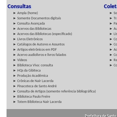
Consultas
Cole
► Ampla (home)
► So
► Somente Documentos digitais
► Tr
► Consulta Avançada
► Pa
► Acervos das Bibliotecas
► Au
► Acervos das Bibliotecas (especificado)
► Lis
► Livros Eletrônicos
► Col
► Catálogos de Autores e Assuntos
► Co
► Artigos eletrônicos em PDF
► Ac
► Acervo audiolivros e livros falados
► Co
► Vídeos
► Re
► Biblioteca Viva: consulta
► Co
► HQs da Gibiteca
► Produção Acadêmica
► Crônicas de Nair Lacerda
► Pinacoteca de Santo André
► Consulta de Artigos (somente referência bibliográfica)
► Biblioteca Paulo Freire
► Totem Biblioteca Nair Lacerda
Prefeitura de Santo 