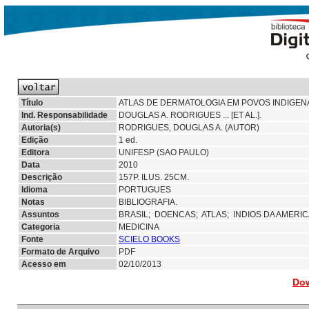
Título
ATLAS DE DERMATOLOGIA EM POVOS INDIGEN
Ind. Responsabilidade
DOUGLAS A. RODRIGUES ... [ET AL.].
Autoria(s)
RODRIGUES, DOUGLAS A. (AUTOR)
Edição
1 ed.
Editora
UNIFESP (SAO PAULO)
Data
2010
Descrição
157P. ILUS. 25CM.
Idioma
PORTUGUES
Notas
BIBLIOGRAFIA.
Assuntos
BRASIL;
DOENCAS;
ATLAS;
INDIOS DA AMERI
Categoria
MEDICINA
Fonte
SCIELO BOOKS
Formato de Arquivo
PDF
Acesso em
02/10/2013
Dow