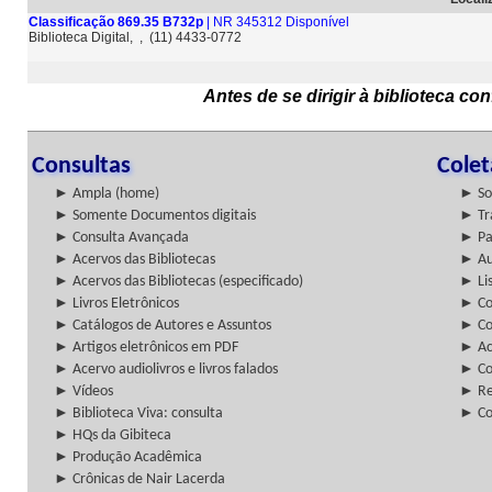
Classificação 869.35 B732p
| NR 345312 Disponível
Biblioteca Digital, , (11) 4433-0772
Antes de se dirigir à biblioteca c
Consultas
Cole
► Ampla (home)
► So
► Somente Documentos digitais
► Tr
► Consulta Avançada
► Pa
► Acervos das Bibliotecas
► Au
► Acervos das Bibliotecas (especificado)
► Lis
► Livros Eletrônicos
► Col
► Catálogos de Autores e Assuntos
► Co
► Artigos eletrônicos em PDF
► Ac
► Acervo audiolivros e livros falados
► Co
► Vídeos
► Re
► Biblioteca Viva: consulta
► Co
► HQs da Gibiteca
► Produção Acadêmica
► Crônicas de Nair Lacerda