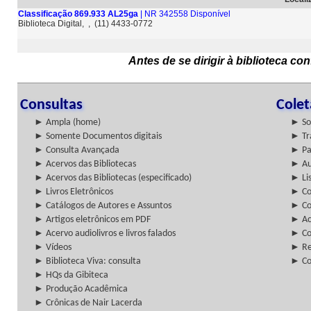
Classificação 869.933 AL25ga
| NR 342558 Disponível
Biblioteca Digital, , (11) 4433-0772
Antes de se dirigir à biblioteca c
Consultas
Cole
► Ampla (home)
► So
► Somente Documentos digitais
► Tr
► Consulta Avançada
► Pa
► Acervos das Bibliotecas
► Au
► Acervos das Bibliotecas (especificado)
► Lis
► Livros Eletrônicos
► Col
► Catálogos de Autores e Assuntos
► Co
► Artigos eletrônicos em PDF
► Ac
► Acervo audiolivros e livros falados
► Co
► Vídeos
► Re
► Biblioteca Viva: consulta
► Co
► HQs da Gibiteca
► Produção Acadêmica
► Crônicas de Nair Lacerda