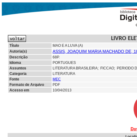
LIVRO EL
Título
MAO E A LUVA (A)
ASSIS, JOAQUIM MARIA MACHADO DE, 1
Autoria(s)
Descrição
68P.
Idioma
PORTUGUES
Assuntos
LITERATURA BRASILEIRA;
FICCAO; PERIODO 
Categoria
LITERATURA
Fonte
MEC
Formato de Arquivo
PDF
Acesso em
10/04/2013
Do
Locali