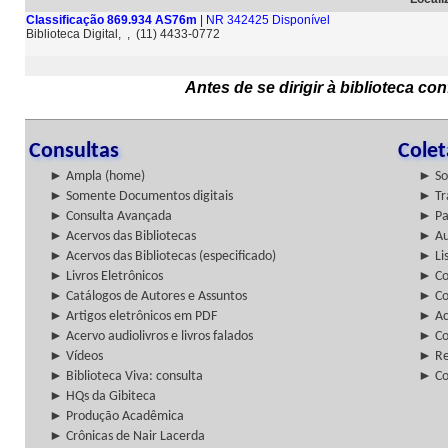
Classificação 869.934 AS76m
| NR 342425 Disponível
Biblioteca Digital, , (11) 4433-0772
Antes de se dirigir à biblioteca c
Consultas
Cole
► Ampla (home)
► So
► Somente Documentos digitais
► Tr
► Consulta Avançada
► Pa
► Acervos das Bibliotecas
► Au
► Acervos das Bibliotecas (especificado)
► Lis
► Livros Eletrônicos
► Col
► Catálogos de Autores e Assuntos
► Co
► Artigos eletrônicos em PDF
► Ac
► Acervo audiolivros e livros falados
► Co
► Vídeos
► Re
► Biblioteca Viva: consulta
► Co
► HQs da Gibiteca
► Produção Acadêmica
► Crônicas de Nair Lacerda