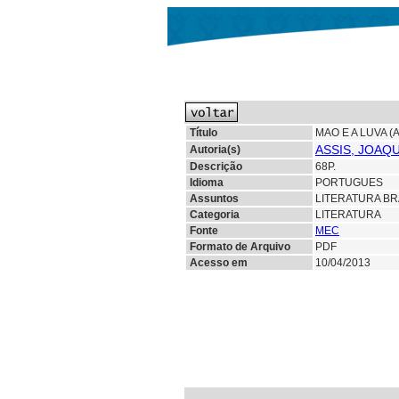
Título
MAO E A LUVA (A
ASSIS, JOAQ
Autoria(s)
Descrição
68P.
Idioma
PORTUGUES
Assuntos
LITERATURA BR
Categoria
LITERATURA
Fonte
MEC
Formato de Arquivo
PDF
Acesso em
10/04/2013