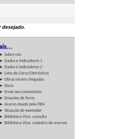
r desejado.
is...
► Sobre nós
► Dados e indicadores 1
► Dados e indicadores 2
► Lista de Livros Eletrônicos
► Obras recém chegadas
► Sócio
► Envie seu comentário
► Doações de livros
► Acervo doado pela FBN
► Situação de exemplar
► Biblioteca Viva: consulta
► Biblioteca Viva: cadastro de acervos