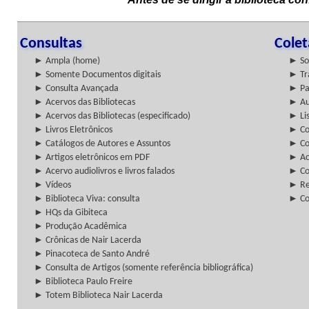
Consultas
Cole
► Ampla (home)
► So
► Somente Documentos digitais
► Tr
► Consulta Avançada
► Pa
► Acervos das Bibliotecas
► Au
► Acervos das Bibliotecas (especificado)
► Lis
► Livros Eletrônicos
► Col
► Catálogos de Autores e Assuntos
► Co
► Artigos eletrônicos em PDF
► Ac
► Acervo audiolivros e livros falados
► Co
► Vídeos
► Re
► Biblioteca Viva: consulta
► Co
► HQs da Gibiteca
► Produção Acadêmica
► Crônicas de Nair Lacerda
► Pinacoteca de Santo André
► Consulta de Artigos (somente referência bibliográfica)
► Biblioteca Paulo Freire
► Totem Biblioteca Nair Lacerda