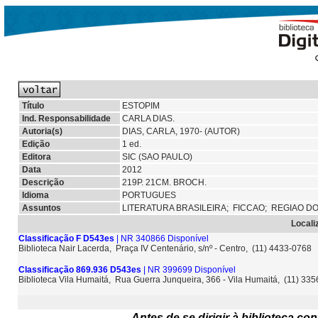
Título
ESTOPIM
Ind. Responsabilidade
CARLA DIAS.
Autoria(s)
DIAS, CARLA, 1970- (AUTOR)
Edição
1 ed.
Editora
SIC (SAO PAULO)
Data
2012
Descrição
219P. 21CM. BROCH.
Idioma
PORTUGUES
Assuntos
LITERATURA BRASILEIRA;
FICCAO;
REGIAO D
Locali
Classificação F D543es
| NR 340866 Disponível
Biblioteca Nair Lacerda, Praça IV Centenário, s/nº - Centro, (11) 4433-0768
Classificação 869.936 D543es
| NR 399699 Disponível
Biblioteca Vila Humaitá, Rua Guerra Junqueira, 366 - Vila Humaitá, (11) 33
Antes de se dirigir à biblioteca c